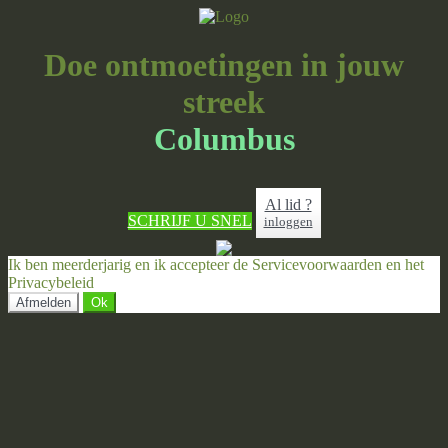
Doe ontmoetingen in jouw
streek
Columbus
Al lid ?
SCHRIJF U SNEL
inloggen
Ik ben meerderjarig en ik accepteer de Servicevoorwaarden en het
Privacybeleid
Afmelden
Ok