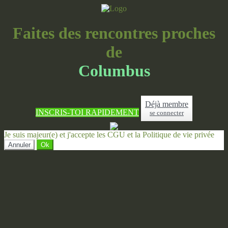
Faites des rencontres proches
de
Columbus
Déjà membre
INSCRIS-TOI RAPIDEMENT
se connecter
Je suis majeur(e) et j'accepte les CGU et la Politique de vie privée
Annuler
Ok