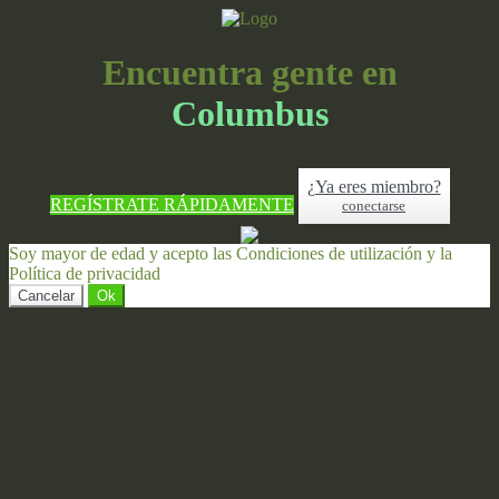
Encuentra gente en
Columbus
¿Ya eres miembro?
REGÍSTRATE RÁPIDAMENTE
conectarse
Soy mayor de edad y acepto las Condiciones de utilización y la
Política de privacidad
Cancelar
Ok