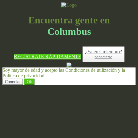
Encuentra gente en
Columbus
¿Ya eres miembro?
REGÍSTRATE RÁPIDAMENTE
conectarse
Soy mayor de edad y acepto las Condiciones de utilización y la
Política de privacidad
Cancelar
Ok