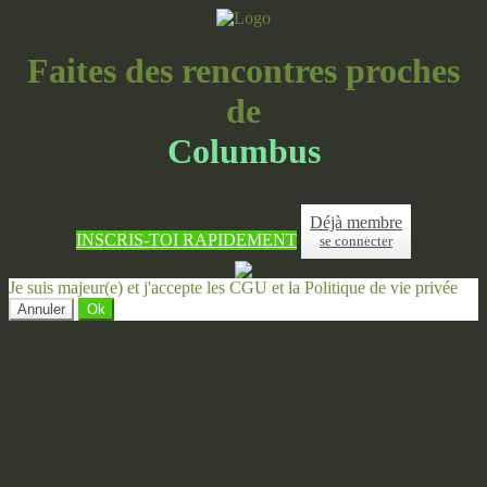
Faites des rencontres proches
de
Columbus
Déjà membre
INSCRIS-TOI RAPIDEMENT
se connecter
Je suis majeur(e) et j'accepte les CGU et la Politique de vie privée
Annuler
Ok